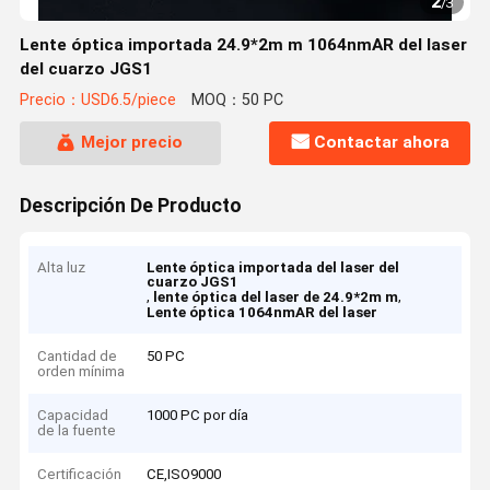
2
/
3
Lente óptica importada 24.9*2m m 1064nmAR del laser
del cuarzo JGS1
Precio：USD6.5/piece
MOQ：50 PC
Mejor precio
Contactar ahora
Descripción De Producto
Alta luz
Lente óptica importada del laser del
cuarzo JGS1
,
,
lente óptica del laser de 24.9*2m m
Lente óptica 1064nmAR del laser
Cantidad de
50 PC
orden mínima
Capacidad
1000 PC por día
de la fuente
Certificación
CE,ISO9000