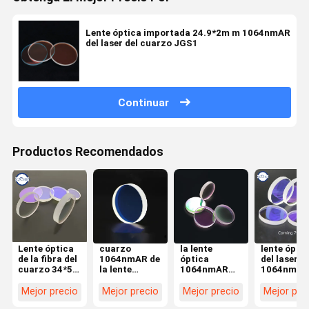
Lente óptica importada 24.9*2m m 1064nmAR
del laser del cuarzo JGS1
Continuar
Productos Recomendados
Lente óptica
cuarzo
la lente
lente ópti
de la fibra del
1064nmAR de
óptica
del laser
cuarzo 34*5
la lente
1064nmAR
1064nmAR
15kw de
óptica 7980
del laser de
113*3m m
Windows de la
del laser de
27.9*4.1m m
Corning 7
Mejor precio
Mejor precio
Mejor precio
Mejor pre
protección
25.4*1m m
importó la
para la