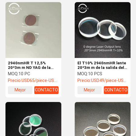
2940nmHR T 12,5%
El T10% 2940nmHR lente
20*3m m ND YAG de la
20*3m m de la salida del
lente de la salida del laser
laser de 0 grados para la
MOQ:
10 PC
MOQ:
10 PCS
de 0 grados para la
máquina de la belleza
Precio:
USD65/piece-USD38/piece
Precio:
USD49/piece-USD28/piece
máquina de la belleza del
laser
Mejor
CONTACTO
Mejor
CONTACTO
precio
precio