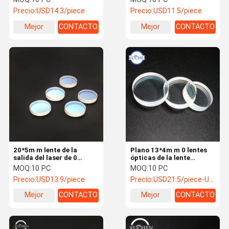
Precio:
USD14.3/piece
Precio:
USD11.5/piece
Mejor
CONTACTO
Mejor
CONTACTO
precio
precio
20*5m m lente de la
Plano 13*4m m 0 lentes
salida del laser de 0
ópticas de la lente
grados
1064nm T 58% de la
MOQ:
10 PC
MOQ:
10 PC
salida del laser del grado
Precio:
USD13.9/piece
Precio:
USD21.5/piece-USD9.8/piece
Mejor
CONTACTO
Mejor
CONTACTO
precio
precio