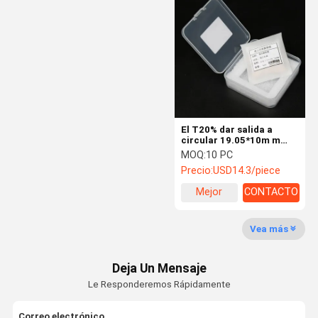
Filtro sintonizado óptico
La óptica del IR
Combinador del haz
Lente del CCD
El T20% dar salida a
Espejo de la cuña
circular 19.05*10m m
lente de la salida del laser
MOQ:
10 PC
de 0 grados
Precio:
USD14.3/piece
Mejor
CONTACTO
precio
Vea más
Deja Un Mensaje
Le Responderemos Rápidamente
Correo electrónico