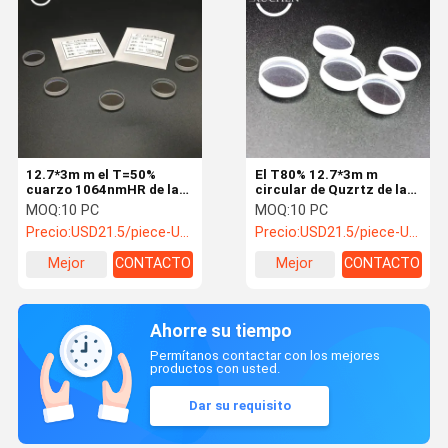
12.7*3m m el T=50%
El T80% 12.7*3m m
cuarzo 1064nmHR de la
circular de Quzrtz de la
lente del laser de 0 grados
lente de la salida del laser
MOQ:
10 PC
MOQ:
10 PC
para la máquina del laser
de 0 grados para la
Precio:
USD21.5/piece-USD9.8/piece
Precio:
USD21.5/piece-USD9.8/piece
máquina del laser
Mejor
CONTACTO
Mejor
CONTACTO
precio
precio
Ahorre su tiempo
Permítanos contactar con los mejores
productos con usted.
Dar su requisito