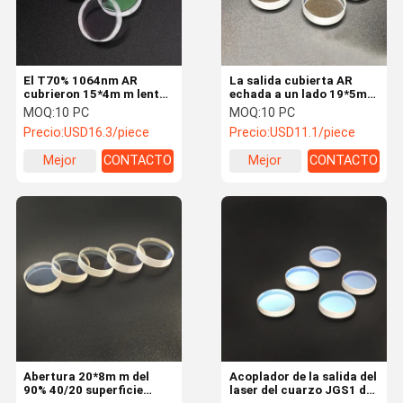
El T70% 1064nm AR
La salida cubierta AR
cubrieron 15*4m m lente
echada a un lado 19*5m
de la salida del laser de 0
m doble del laser del
MOQ:
10 PC
MOQ:
10 PC
grados
T50% duplica
Precio:
USD16.3/piece
Precio:
USD11.1/piece
Mejor
CONTACTO
Mejor
CONTACTO
precio
precio
Inicio
Productos
Sobre nosotr
Contacto
os
Abertura 20*8m m del
Acoplador de la salida del
90% 40/20 superficie
laser del cuarzo JGS1 de