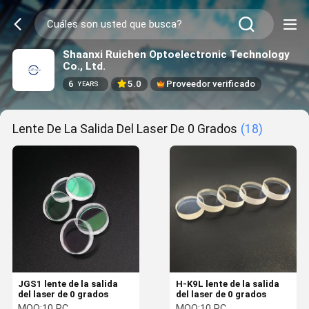
Shaanxi Ruichen Optoelectronic Technology
Co., Ltd.
6
5.0
Proveedor verificado
YEARS
Lente De La Salida Del Laser De 0 Grados
(18)
JGS1 lente de la salida
H-K9L lente de la salida
del laser de 0 grados
del laser de 0 grados
MOQ:
10 PC
MOQ:
10 PC