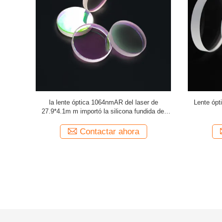
o 34*5 15kw
cuarzo 1064nmAR de la lente óptica 7980 del
Lente trans
la máquina
laser de 25.4*1m m para la máquina del laser
la 
del poder más elevado
a
Contactar ahora