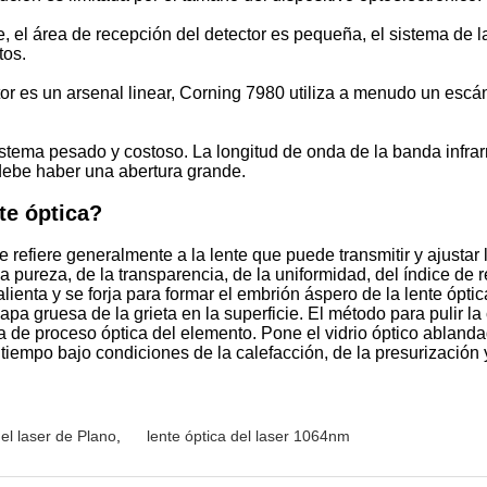
 el área de recepción del detector es pequeña, el sistema de la 
tos.
tor es un arsenal linear, Corning 7980 utiliza a menudo un escán
sistema pesado y costoso. La longitud de onda de la banda infra
 debe haber una abertura grande.
te óptica?
ue refiere generalmente a la lente que puede transmitir y ajustar 
a pureza, de la transparencia, de la uniformidad, del índice de r
calienta y se forja para formar el embrión áspero de la lente ópt
apa gruesa de la grieta en la superficie. El método para pulir la
gía de proceso óptica del elemento. Pone el vidrio óptico ablan
tiempo bajo condiciones de la calefacción, de la presurización
el laser de Plano
,
lente óptica del laser 1064nm