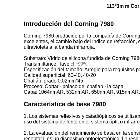
113*3m m Cor
Introducción del Corning 7980
Corning 7980 producido por la compañía de Corning d
excelentes, el cambio bajo del índice de refracción, e
ultravioleta a la banda infrarroja.
Substrato: Vidrio de silicona fundida de Corning 798
Transimittance: Tave
el =99%
Especificación del tamaño: Arreglo para requisitos p
Calidad superficial: 60-40, 40-20
Chaflán: grado 0.02mm*45
Proceso: Cortar - polaco del chaflán - la capa.
Capa: 1064nmAR, 532nmAR, 650nmAR, 915nmAR, (ca
Característica de base 7980
1. Los sistemas reflexivos y catadióptricos se utiliza
uso del sistema de lente en el sistema óptico infrarro
2. La evaluación del rendimiento se basa en la sensib
receptor L es un dispositivo optoelectrónico. La reso