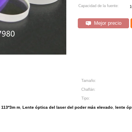
Capacidad de la fuente:
1
Mejor precio
Tamaño:
Chaflán:
Tipo:
e 113*3m m
Lente óptica del laser del poder más elevado
lente óp
,
,