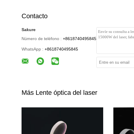
Contacto
Sakure
Número de teléfono :
+8618740495845
WhatsApp :
+8618740495845
Más Lente óptica del laser