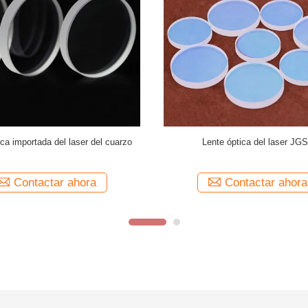
parente de la cortadora del laser de
Longitud de onda protectora 106
alta transmitencia 60*3m m
diámetro 40m m de la lente del l
cuarzo para la cortadora del 
Contactar ahora
Contactar ahora