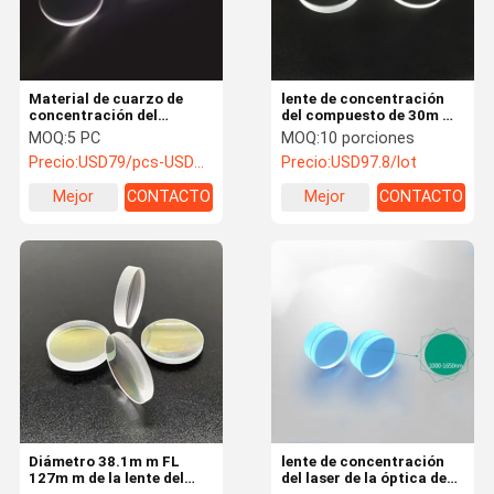
Material de cuarzo de
lente de concentración
concentración del
del compuesto de 30m m
diámetro 30m m FL 40m
F75mm/150mm para la
MOQ:
5 PC
MOQ:
10 porciones
m del espejo del laser del
máquina del laser 4000W
Precio:
USD79/pcs-USD50/pcs
Precio:
USD97.8/lot
acoplamiento para la
máquina del laser
Mejor
CONTACTO
Mejor
CONTACTO
precio
precio
Inicio
Productos
Sobre nosotr
Contacto
os
Diámetro 38.1m m FL
lente de concentración
127m m de la lente del
del laser de la óptica de