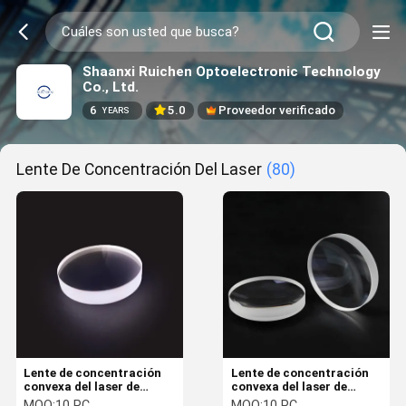
Shaanxi Ruichen Optoelectronic Technology
Co., Ltd.
6
5.0
Proveedor verificado
YEARS
Lente De Concentración Del Laser
(80)
Lente de concentración
Lente de concentración
convexa del laser de
convexa del laser de
Plano
Plano
MOQ:
10 PC
MOQ:
10 PC