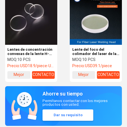
Lentes de concentración
Lente del foco del
convexas de la lente H-
colimador del laser de la
K9L del laser de D20mm
fibra D20 para la cabeza
MOQ:
10 PCS
MOQ:
10 PCS
FL50mm 1064nmAR
BT240S del laser de
Precio:
USD18.9/piece-USD12.5/piece
Precio:
USD39.1/piece
Plano
Raytools WSX Bodor
Mejor
CONTACTO
Mejor
CONTACTO
precio
precio
Ahorre su tiempo
Permítanos contactar con los mejores
productos con usted.
Dar su requisito