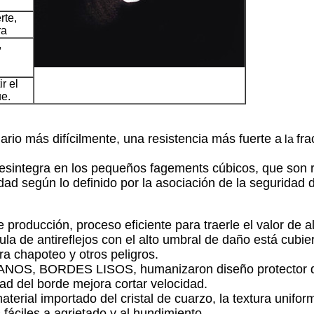
rte,
ra
,
r el
ue.
nario más difícilmente, una resistencia más fuerte a
fra
la
e desintegra en los pequeños fagements cúbicos, que
son r
idad según lo definido por la asociación de la seguridad
e producción, proceso eficiente para traerle el valor de a
cula de antireflejos con el alto umbral de daño está cubi
ra chapoteo y otros peligros.
MANOS, BORDES LISOS, humanizaron diseño protector de
dad del borde mejora cortar velocidad.
aterial importado del cristal de cuarzo, la textura unifor
s fáciles a agrietado y al hundimiento