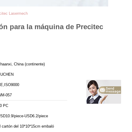
ecitec Lasermech
ión para la máquina de Precitec
haanxi, China (continente)
XUCHEN
E,ISO9000
M-057
0 PC
SD10.9/piece-USD6.2/piece
l cartón del 10*10*15cm embaló