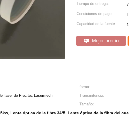
Tiempo de entrega:
7
Condiciones de pago:
T
Capacidad de la fuente:
1
Mejor precio
forma:
del laser de Precitec Lasermech
Transmitencia:
Tamaño:
 15kw
Lente óptica de la fibra 34*5
Lente óptica de la fibra del cu
,
,