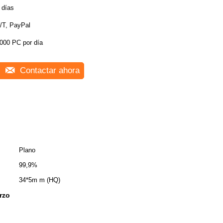
 días
/T, PayPal
000 PC por día
Contactar ahora
Plano
99,9%
34*5m m (HQ)
arzo