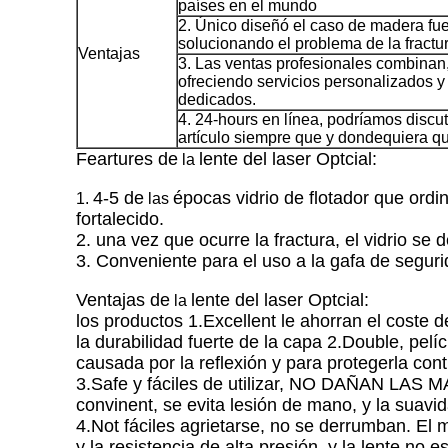
países en el mundo
2. Único diseñó el caso de madera fue
solucionando el problema de la fractu
Ventajas
3. Las ventas profesionales combinan
ofreciendo servicios personalizados y
dedicados.
4. 24-hours en línea, podríamos discuti
artículo siempre que y dondequiera q
Feartures
de
lente del laser Optcial
:
la
4-5 de
épocas vidrio de flotador que ordi
1.
las
fortalecido.
2. una vez que ocurre la fractura, el vidrio s
3. Conveniente para el uso a la gafa de segur
Ventajas
de
lente del laser Optcial:
la
los productos 1.Excellent le ahorran el coste d
la durabilidad fuerte de la capa 2.Double, pelí
causada por la reflexión y para protegerla cont
3.Safe y fáciles de utilizar, NO DAÑAN LAS 
convinent, se evita lesión de mano, y la suavi
4.Not fáciles agrietarse, no se derrumban. El m
y la resistencia de alta presión, y la lente no e