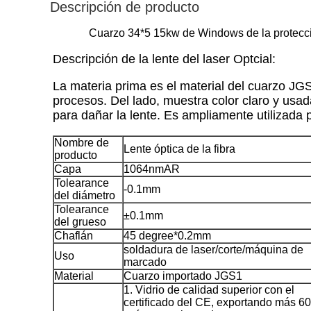
Descripción de producto
Cuarzo 34*5 15kw de Windows de la protección 
Descripción de la lente del laser Optcial:
La materia prima es el material del cuarzo JG
procesos. Del lado, muestra color claro y usa
para dañar la lente. Es
ampliamente utilizada p
Nombre de
Lente óptica de la fibra
producto
Capa
1064nmAR
Tolearance
-0.1mm
del diámetro
Tolearance
±0.1mm
del grueso
Chaflán
45 degree*0.2mm
soldadura de laser/corte/máquina de
Uso
marcado
Material
Cuarzo importado JGS1
1. Vidrio de calidad superior con el
certificado del CE, exportando más 60