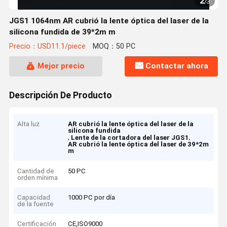
2
/
3
JGS1 1064nm AR cubrió la lente óptica del laser de la
silicona fundida de 39*2m m
Precio：USD11.1/piece
MOQ：50 PC
Mejor precio
Contactar ahora
Descripción De Producto
Alta luz
AR cubrió la lente óptica del laser de la
silicona fundida
,
,
Lente de la cortadora del laser JGS1
AR cubrió la lente óptica del laser de 39*2m
m
Cantidad de
50 PC
orden mínima
Capacidad
1000 PC por día
de la fuente
Certificación
CE,ISO9000