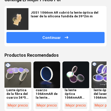
JGS1 1064nm AR cubrió la lente óptica del
laser de la silicona fundida de 39*2m m
Continuar
Productos Recomendados
Lente óptica
cuarzo
la lente
lente ópti
de la fibra del
1064nmAR de
óptica
del laser
cuarzo 34*5
la lente
1064nmAR
1064nmAR
15kw de
óptica 7980
del laser de
113*3m m
Windows de la
del laser de
27.9*4.1m m
Corning 7
Mejor precio
Mejor precio
Mejor precio
Mejor pre
protección
25.4*1m m
importó la
para la