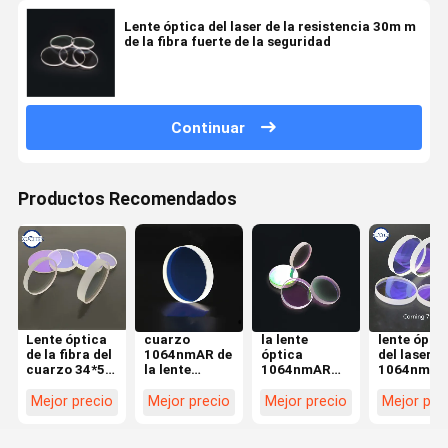
Lente óptica del laser de la resistencia 30m m
de la fibra fuerte de la seguridad
Continuar
Productos Recomendados
Lente óptica
cuarzo
la lente
lente ópti
de la fibra del
1064nmAR de
óptica
del laser
cuarzo 34*5
la lente
1064nmAR
1064nmAR
15kw de
óptica 7980
del laser de
113*3m m
Windows de la
del laser de
27.9*4.1m m
Corning 7
Mejor precio
Mejor precio
Mejor precio
Mejor pre
protección
25.4*1m m
importó la
para la
para la
para la
silicona
máquina
máquina de
máquina del
fundida del
8000W-