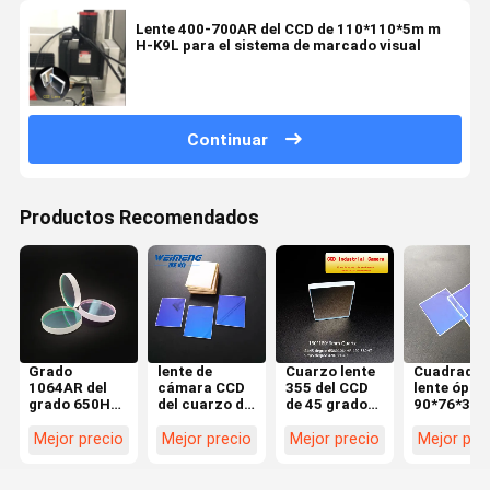
Lente 400-700AR del CCD de 110*110*5m m
H-K9L para el sistema de marcado visual
Continuar
Productos Recomendados
Grado
lente de
Cuarzo lente
Cuadrado 
1064AR del
cámara CCD
355 del CCD
lente ópti
grado 650HR
del cuarzo de
de 45 grados
90*76*3m
1064HT S2
90*76*3m m
y capa de
del CCD de
45 de la lente
para la marca
650HR 420-
cuarzo JG
Mejor precio
Mejor precio
Mejor precio
Mejor pre
S1 45 del CCD
visual
580HT
del grado
del cuarzo
40x3m m