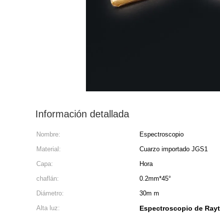
Información detallada
Nombre:
Espectroscopio
Material:
Cuarzo importado JGS1
Capa:
Hora
chaflán:
0.2mm*45°
Diámetro:
30m m
Alta luz:
Espectroscopio de Ray