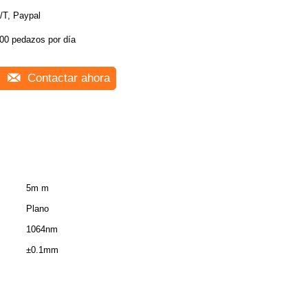
/T, Paypal
00 pedazos por día
Contactar ahora
5m m
Plano
1064nm
±0.1mm