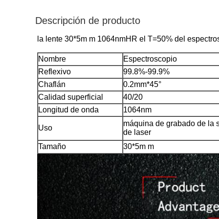
Descripción de producto
la lente 30*5m m 1064nmHR el T=50% del espectrosco
Nombre
Espectroscopio
Reflexivo
99.8%-99.9%
Chaflán
0.2mm*45°
Calidad superficial
40/20
Longitud de onda
1064nm
máquina de grabado de la 
Uso
de laser
Tamaño
30*5m m