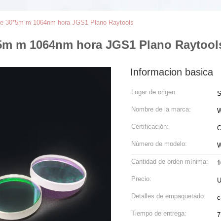
 de 30*5m m 1064nm hora JGS1 Plano Raytools
*5m m 1064nm hora JGS1 Plano Raytool
Informacion basica
Lugar de origen:
S
Nombre de la marca:
Certificación:
C
Número de modelo:
W
Cantidad de orden mínima:
1
Precio:
U
Detalles de empaquetado:
c
Tiempo de entrega:
7