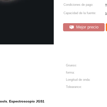
Condiciones de pago:
T
Capacidad de la fuente:
1
Mejor precio
Grueso:
forma:
Longitud de onda:
Tolearance:
tools
Espectroscopio JGS1
,