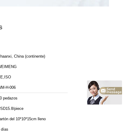
s
haanxi, China (continente)
WEIMENG
E,ISO
M-H-006
0 pedazos
SD15.8/piece
artón del 10*10*15cm lleno
 días