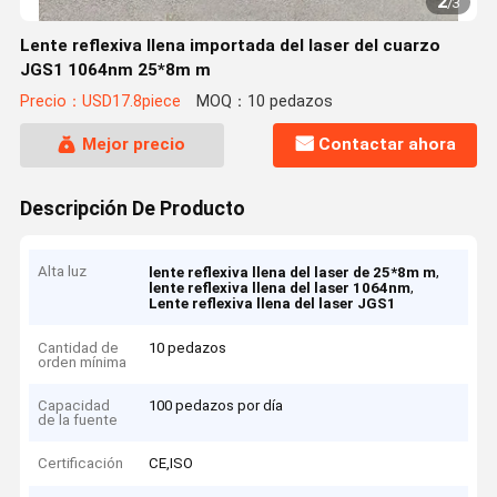
2
/
3
Lente reflexiva llena importada del laser del cuarzo
JGS1 1064nm 25*8m m
Precio：USD17.8piece
MOQ：10 pedazos
Mejor precio
Contactar ahora
Descripción De Producto
Alta luz
,
lente reflexiva llena del laser de 25*8m m
,
lente reflexiva llena del laser 1064nm
Lente reflexiva llena del laser JGS1
Cantidad de
10 pedazos
orden mínima
Capacidad
100 pedazos por día
de la fuente
Certificación
CE,ISO