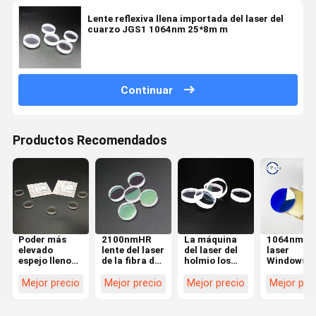
Lente reflexiva llena importada del laser del
cuarzo JGS1 1064nm 25*8m m
Continuar
Productos Recomendados
Poder más
2100nmHR
La máquina
1064nmH
elevado
lente del laser
del laser del
laser
espejo lleno
de la fibra de
holmio los
Windows
reflexivo del
0 grados para
lados dobles
protector
reflector de la
la máquina
de 0 lentes
para la
Mejor precio
Mejor precio
Mejor precio
Mejor pre
lente 20*5m
del laser de la
reflexivas del
cortadora 
m de 0 grados
urología
grado pulió
laser de la
fibra