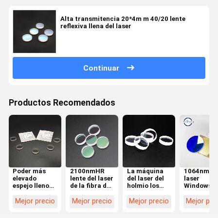
Alta transmitencia 20*4m m 40/20 lente
reflexiva llena del laser
Continuar
Productos Recomendados
Poder más
2100nmHR
La máquina
1064nmH
elevado
lente del laser
del laser del
laser
espejo lleno
de la fibra de
holmio los
Windows
reflexivo del
0 grados para
lados dobles
protector
reflector de la
la máquina
de 0 lentes
para la
Mejor precio
Mejor precio
Mejor precio
Mejor pre
lente 20*5m
del laser de la
reflexivas del
cortadora 
m de 0 grados
urología
grado pulió
laser de la