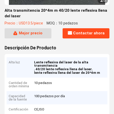
2
/
3
Alta transmitencia 20*4m m 40/20 lente reflexiva llena
del laser
Precio：USD13.5/piece
MOQ：10 pedazos
Mejor precio
Contactar ahora
Descripción De Producto
Alta luz
Lente reflexiva del laser de la alta
transmitencia
,
,
40/20 lente reflexiva llena del laser
lente reflexiva llena del laser de 20*4m m
Cantidad de
10 pedazos
orden mínima
Capacidad
100 pedazos por día
de la fuente
Certificación
CE,ISO