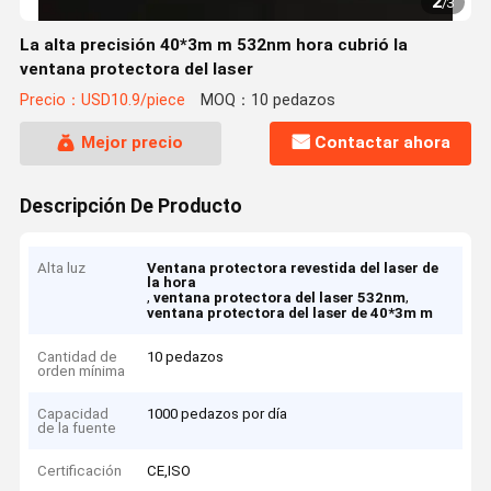
2
/
3
La alta precisión 40*3m m 532nm hora cubrió la
ventana protectora del laser
Precio：USD10.9/piece
MOQ：10 pedazos
Mejor precio
Contactar ahora
Descripción De Producto
Alta luz
Ventana protectora revestida del laser de
la hora
,
,
ventana protectora del laser 532nm
ventana protectora del laser de 40*3m m
Cantidad de
10 pedazos
orden mínima
Capacidad
1000 pedazos por día
de la fuente
Certificación
CE,ISO