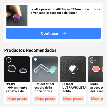
La alta precisión 40*3m m 532nm hora cubrió
la ventana protectora del laser
Continuar
Productos Recomendados
99,8%
Reflector del
El laser
lente
1064nm lente
espejo de la
ULTRAVIOLETA
protector
reflexiva de
fibra óptica
dobla
del laser de
45 grados en
de 45 grados
reflectividad
cuarzo de
el
que enfoca el
de la lente
30m m en
Mejor precio
Mejor precio
Mejor precio
Mejor pre
instrumento
85% 650nm
reflexiva de
máquina de
óptico
45 grados
marca del