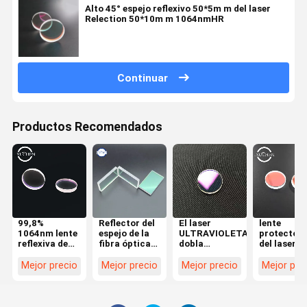
Alto 45° espejo reflexivo 50*5m m del laser
Relection 50*10m m 1064nmHR
Continuar
Productos Recomendados
99,8%
Reflector del
El laser
lente
1064nm lente
espejo de la
ULTRAVIOLETA
protector
reflexiva de
fibra óptica
dobla
del laser de
45 grados en
de 45 grados
reflectividad
cuarzo de
el
que enfoca el
de la lente
30m m en
Mejor precio
Mejor precio
Mejor precio
Mejor pre
instrumento
85% 650nm
reflexiva de
máquina de
óptico
45 grados
marca del
alta
laser