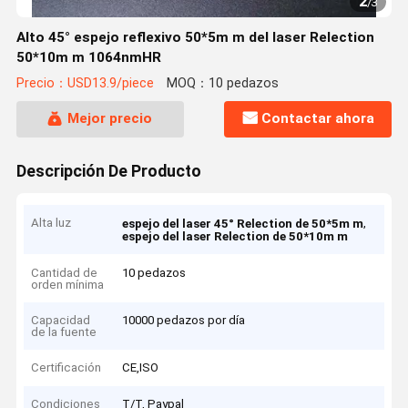
2
/
3
Alto 45° espejo reflexivo 50*5m m del laser Relection
50*10m m 1064nmHR
Precio：USD13.9/piece
MOQ：10 pedazos
Mejor precio
Contactar ahora
Descripción De Producto
Alta luz
,
espejo del laser 45° Relection de 50*5m m
espejo del laser Relection de 50*10m m
Cantidad de
10 pedazos
orden mínima
Capacidad
10000 pedazos por día
de la fuente
Certificación
CE,ISO
Condiciones
T/T, Paypal