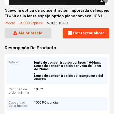
2
/
3
Nuevo la óptica de concentración importada del espejo
FL=60 de la lente espejo óptico planoconvexo JGS1
1064nmAR 25.4*5m m del foco del laser
Precio：USD38.9/piece
MOQ：10 PC
Mejor precio
Contactar ahora
Descripción De Producto
Alta luz
,
lente de concentración del laser 1064nm
Lente de concentración convexa del laser
de Plano
,
Lente de concentración del compuesto del
cuarzo
Cantidad de
10 PC
orden mínima
Capacidad
1000 PC por día
de la fuente