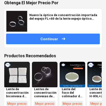
Obtenga El Mejor Precio Por
Nuevo la óptica de concentración importada
del espejo FL=60 de la lente espejo óptico
planoconvexo JGS1 1064nmAR 25.4*5m m del
foco del laser
Continuar
Productos Recomendados
Lente de
Lentes de
Lente del
Lente de
concentración
concentración
foco del
concentra
biconvexa del
convexas de
colimador del
H-K9L+ZF
colimador del
la lente H-K9L
laser de la
300W del
laser del F-
del laser de
fibra D20
laser del
Mejor precio
Mejor precio
Mejor precio
Mejor pre